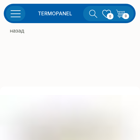
TERMOPANEL
0
0
назад