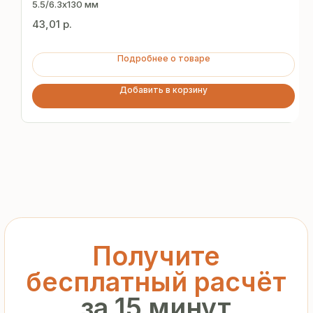
за 15 минут
5.5/6.3х130 мм
43,01
р.
Отправьте заявку — и получите
персональное коммерческое
Подробнее о товаре
предложение без переплат
и посредников
Добавить в корзину
+7
Я подтверждаю ознакомление с «
Политикой
обработки персональных данных
» и даю согласие
на обработку моих персональных данных в порядке
и на условиях, указанных в
Политике
Запросить рассчёт