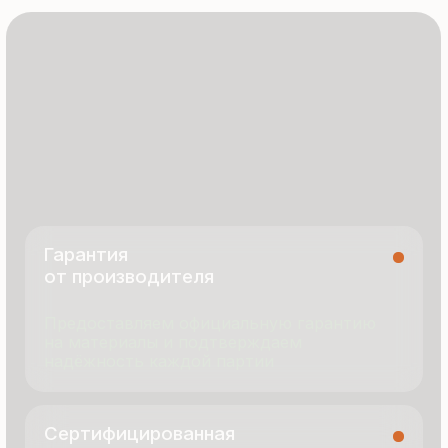
8 495 055 96 59
termopanel-m@mail.ru
г. Москва, ул. Русинская Роща, д. 55
пн-пт с 9:00 до 17:00
Продукция
Документация
Портфолио
Новости
О компании
Контакты
Отзывы
Технология производства
© 2025 Все права защищены