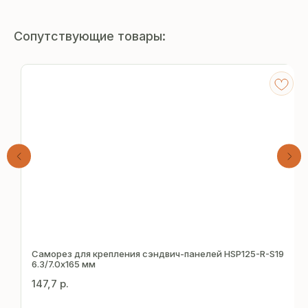
Сопутствующие товары:
Получите
бесплатный расчёт
Саморез для крепления сэндвич-панелей HSP125-R-S19
за 15 минут
6.3/7.0х165 мм
147,7
р.