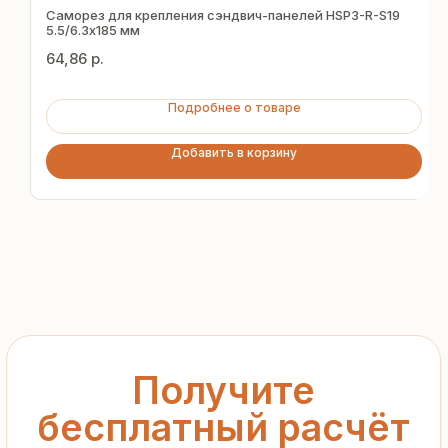
за 15 минут
Саморез для крепления сэндвич-панелей HSP3-R-S19
5.5/6.3х185 мм
64,86
р.
Отправьте заявку — и получите
персональное коммерческое
Подробнее о товаре
предложение без переплат
и посредников
Добавить в корзину
+7
Я подтверждаю ознакомление с «
Политикой
обработки персональных данных
» и даю согласие
на обработку моих персональных данных в порядке
и на условиях, указанных в
Политике
Запросить рассчёт