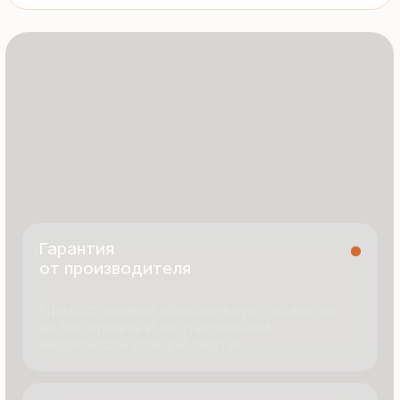
8 495 055 96 59
termopanel-m@mail.ru
г. Москва, ул. Русинская Роща, д. 55
пн-пт с 9:00 до 17:00
Продукция
Документация
Портфолио
Новости
О компании
Контакты
Отзывы
Технология производства