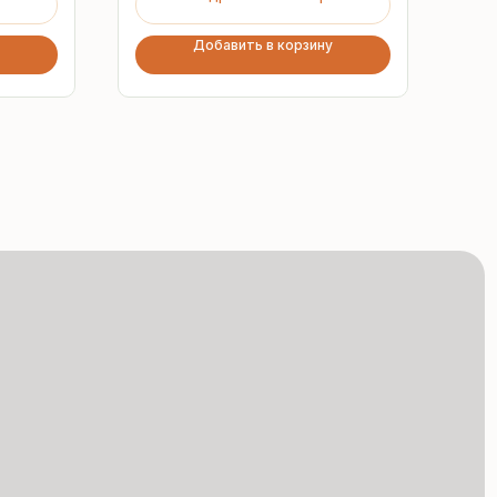
Добавить в корзину
Сертифицированная
продукция
Все сэндвич-панели
и профнастил соответствуют
ГОСТ и международным
стандартам качества