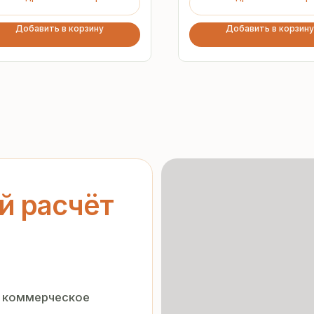
Добавить в корзину
Добавить в корзину
асчёт
ерческое
Гарантия
от производителя
нальных данных
»
орядке
Предоставляем официальную
гарантию на материалы
и подтверждаем надёжность
каждой партии