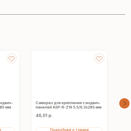
ндвич-
Саморез для крепления сэндвич-
Сам
х85 мм
панелей ASP-R-Z19 5.5/6.3х285 мм
пан
46,01
р.
64,
е
Подробнее о товаре