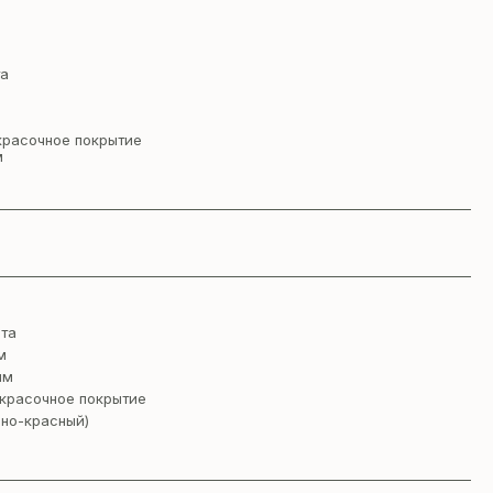
та
красочное покрытие
м
та
м
мм
красочное покрытие
нно-красный)