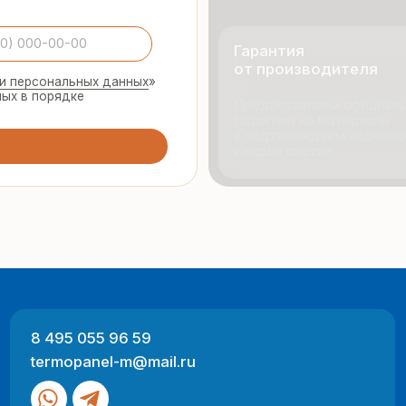
495 055 96 59
Продукци
rmopanel-m@mail.ru
Портфол
О компан
Отзывы
 Москва, ул. Русинская Роща, д. 55
-пт с 9:00 до 17:00
Разработка
ный характер и не являются публичной офертой (ст. 437 ГК РФ).