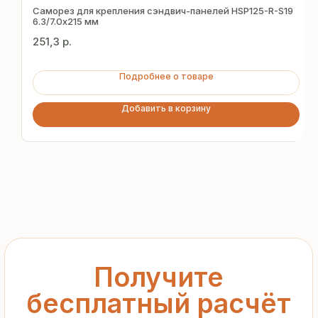
за 15 минут
Саморез для крепления сэндвич-панелей HSP125-R-S19
6.3/7.0х215 мм
251,3
р.
Отправьте заявку — и получите
персональное коммерческое
Подробнее о товаре
предложение без переплат
и посредников
Добавить в корзину
+7
Я подтверждаю ознакомление с «
Политикой
обработки персональных данных
» и даю согласие
на обработку моих персональных данных в порядке
и на условиях, указанных в
Политике
Запросить рассчёт