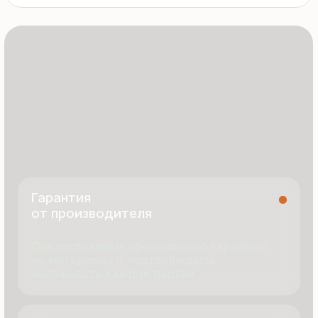
8 495 055 96 59
termopanel-m@mail.ru
г. Москва, ул. Русинская Роща, д. 55
пн-пт с 9:00 до 17:00
Продукция
Документация
Портфолио
Новости
О компании
Контакты
Отзывы
Технология производства