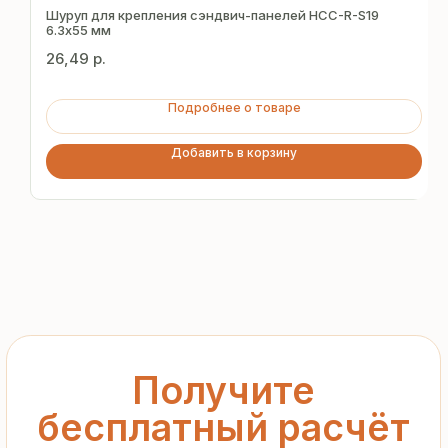
за 15 минут
Шуруп для крепления сэндвич-панелей HCC-R-S19
6.3х55 мм
26,49
р.
Отправьте заявку — и получите
персональное коммерческое
Подробнее о товаре
предложение без переплат
и посредников
Добавить в корзину
+7
Я подтверждаю ознакомление с «
Политикой
обработки персональных данных
» и даю согласие
на обработку моих персональных данных в порядке
и на условиях, указанных в
Политике
Запросить рассчёт