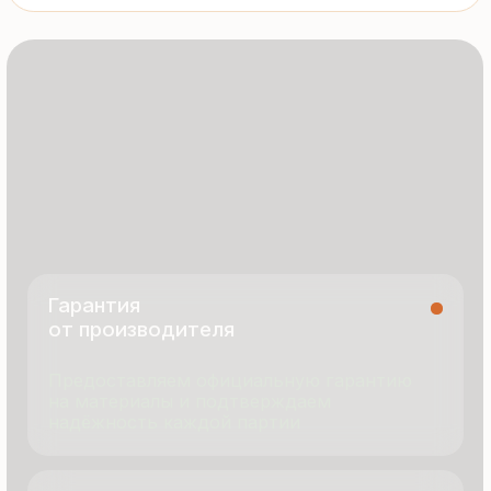
8 495 055 96 59
termopanel-m@mail.ru
г. Москва, ул. Русинская Роща, д. 55
пн-пт с 9:00 до 17:00
Продукция
Документация
Портфолио
Новости
О компании
Контакты
Отзывы
Технология производства