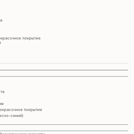
та
окрасочное покрытие
м
та
мм
окрасочное покрытие
есно-синий)