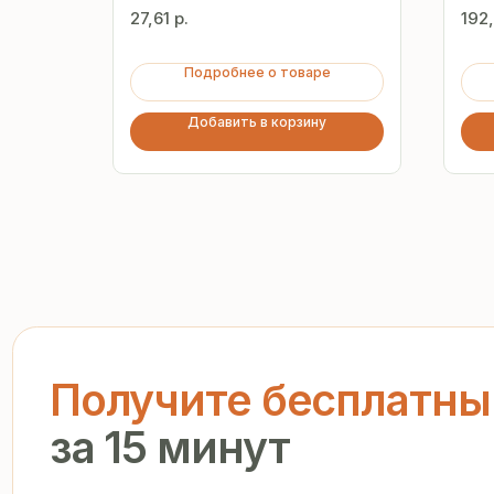
мм
27,61
р.
192
Подробнее о товаре
Добавить в корзину
Получите бесплатный р
за 15 минут
Отправьте заявку — и получите персональное комм
предложение без переплат и посредников
+7
Я подтверждаю ознакомление с «
Политикой обработки персо
и даю согласие на обработку моих персональных данных в п
и на условиях, указанных в
Политике