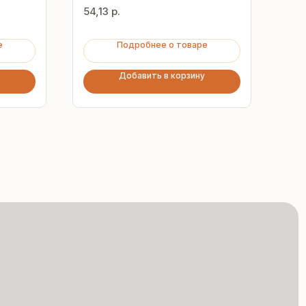
мм
54,13
р.
73,
е
Подробнее о товаре
Добавить в корзину
Сертифицированная
продукция
Все сэндвич-панели
и профнастил соответствуют