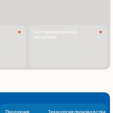
ГОСТ и международным
стандартам качества
я
Технология производства
ио
Новости
ии
Документация
Контакты
 сайта