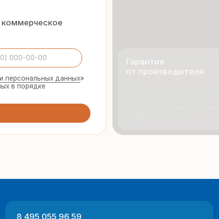
и подтверждаем надёжность
каждой партии
495 055 96 59
Продукци
rmopanel-m@mail.ru
Портфол
О компан
Отзывы
 Москва, ул. Русинская Роща, д. 55
-пт с 9:00 до 17:00
Разработка
ный характер и не являются публичной офертой (ст. 437 ГК РФ).