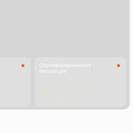
Сертифицированная
продукция
Все сэндвич-панели
и профнастил соответствуют
ГОСТ и международным
стандартам качества
я
Технология производства
ио
Новости
ии
Документация
Контакты