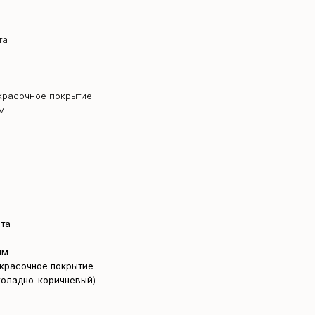
та
красочное покрытие
м
та
мм
красочное покрытие
коладно-коричневый)