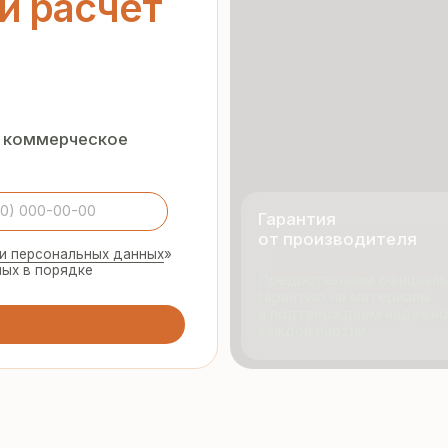
Гарантия
от производителя
нальных данных
»
орядке
Предоставляем официальную
гарантию на материалы
и подтверждаем надёжность
каждой партии
495 055 96 59
Продукци
rmopanel-m@mail.ru
Портфол
О компан
Отзывы