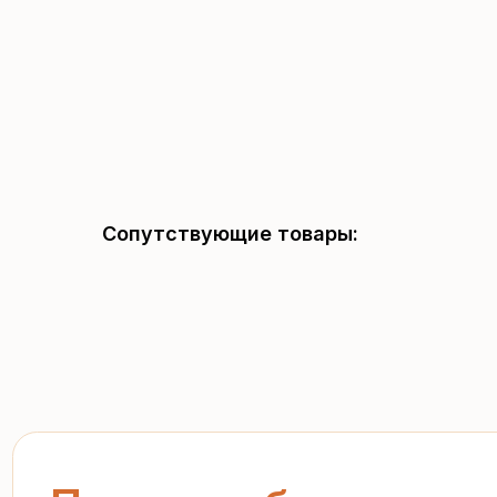
Сопутствующие товары:
Получите бесплатный р
за 15 минут
Отправьте заявку — и получите персональное комм
предложение без переплат и посредников