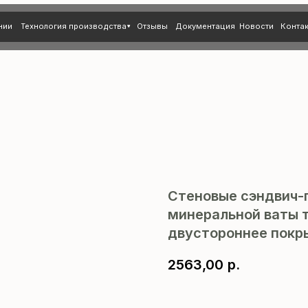
нология производства
Отзывы
Документация
Новости
Контакты
Стеновые сэндвич-
минеральной ваты т
двустороннее покры
2563,00
р.
В корзину