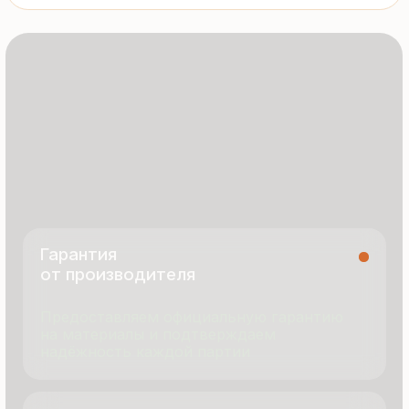
8 495 055 96 59
termopanel-m@mail.ru
г. Москва, ул. Русинская Роща, д. 55
пн-пт с 9:00 до 17:00
Продукция
Документация
Портфолио
Новости
О компании
Контакты
Отзывы
Технология производства