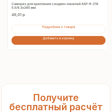
за 15 минут
Саморез для крепления сэндвич-панелей ASP-R-Z19
5.5/6.3х285 мм
46,01
р.
Отправьте заявку — и получите
персональное коммерческое
Подробнее о товаре
предложение без переплат
и посредников
Добавить в корзину
+7
Я подтверждаю ознакомление с «
Политикой
обработки персональных данных
» и даю согласие
на обработку моих персональных данных в порядке
и на условиях, указанных в
Политике
Запросить рассчёт