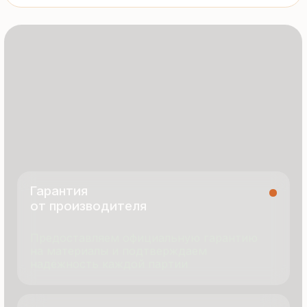
8 495 055 96 59
termopanel-m@mail.ru
г. Москва, ул. Русинская Роща, д. 55
пн-пт с 9:00 до 17:00
Продукция
Документация
Портфолио
Новости
О компании
Контакты
Отзывы
Технология производства