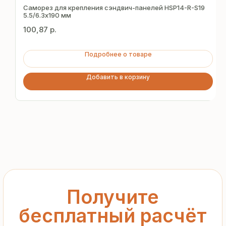
за 15 минут
Саморез для крепления сэндвич-панелей HSP14-R-S19
5.5/6.3х190 мм
100,87
р.
Отправьте заявку — и получите
персональное коммерческое
Подробнее о товаре
предложение без переплат
и посредников
Добавить в корзину
+7
Я подтверждаю ознакомление с «
Политикой
обработки персональных данных
» и даю согласие
на обработку моих персональных данных в порядке
и на условиях, указанных в
Политике
Запросить рассчёт