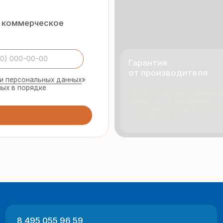
и подтверждаем надёжность
каждой партии
495 055 96 59
Продукци
rmopanel-m@mail.ru
Портфол
О компан
Отзывы
 Москва, ул. Русинская Роща, д. 55
-пт с 9:00 до 17:00
Разработка
ный характер и не являются публичной офертой (ст. 437 ГК РФ).