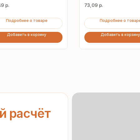
мм
49
р.
73,09
р.
Подробнее о товаре
Подробнее о товар
Добавить в корзину
Добавить в корзину
асчёт
ерческое
Гарантия
от производителя
нальных данных
»
орядке
Предоставляем официальную
гарантию на материалы