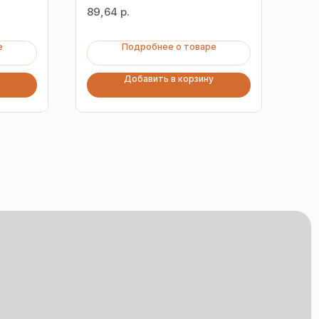
89,64
р.
29,
е
Подробнее о товаре
Добавить в корзину
Сертифицированная
продукция
Все сэндвич-панели
и профнастил соответствуют