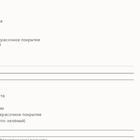
та
красочное покрытие
м
та
мм
красочное покрытие
лто-зелёный)