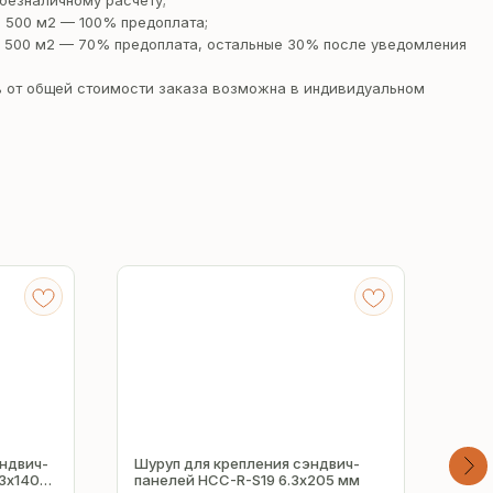
безналичному расчету;
 500 м2 — 100% предоплата;
 500 м2 — 70% предоплата, остальные 30% после уведомления
 от общей стоимости заказа возможна в индивидуальном
ндвич-
Шуруп для крепления сэндвич-
Сам
.3х140
панелей HCC-R-S19 6.3х205 мм
пан