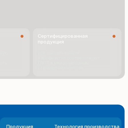
ГОСТ и международным
стандартам качества
я
Технология производства
ио
Новости
ии
Документация
Контакты
 сайта