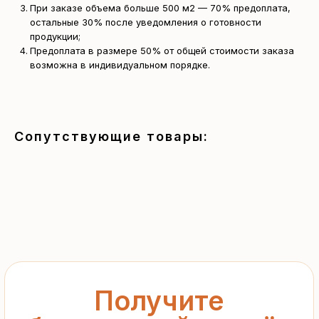
При заказе объема больше 500 м2 — 70% предоплата,
остальные 30% после уведомления о готовности
продукции;
Получите
Предоплата в размере 50% от общей стоимости заказа
возможна в индивидуальном порядке.
бесплатный расчёт
за 15 минут
Отправьте заявку — и получите
Сопутствующие товары:
персональное коммерческое
предложение без переплат
и посредников
+7
Я подтверждаю ознакомление с «
Политикой
обработки персональных данных
» и даю согласие
на обработку моих персональных данных в порядке
и на условиях, указанных в
Политике
Запросить рассчёт