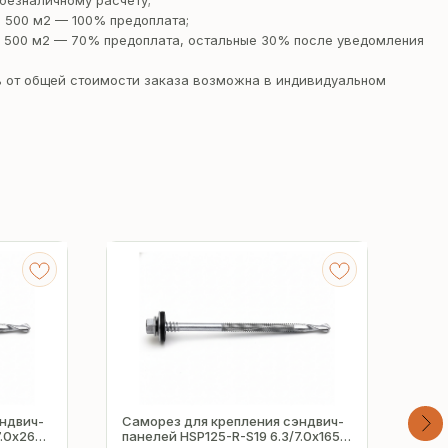
безналичному расчету;
 500 м2 — 100% предоплата;
 500 м2 — 70% предоплата, остальные 30% после уведомления
 от общей стоимости заказа возможна в индивидуальном
ндвич-
Саморез для крепления сэндвич-
Сам
7.0х265
панелей HSP125-R-S19 6.3/7.0х165
пан