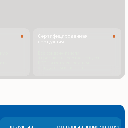
ГОСТ и международным
стандартам качества
я
Технология производства
ио
Новости
ии
Документация
Контакты
 сайта