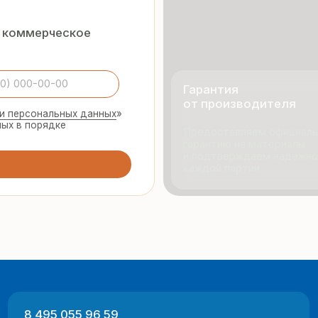
и подтверждаем надёжность
каждой партии
495 055 96 59
Продукци
rmopanel-m@mail.ru
Портфол
О компан
Отзывы
 Москва, ул. Русинская Роща, д. 55
-пт с 9:00 до 17:00
Разработка
ный характер и не являются публичной офертой (ст. 437 ГК РФ).