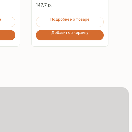
мм
мм
147,7
р.
215
е
Подробнее о товаре
Добавить в корзину
Сертифицированная
продукция
Все сэндвич-панели
и профнастил соответствуют