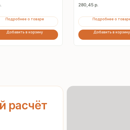
мм
.
280,45
р.
Подробнее о товаре
Подробнее о товар
Добавить в корзину
Добавить в корзину
асчёт
ерческое
Гарантия
от производителя
нальных данных
»
орядке
Предоставляем официальную
гарантию на материалы