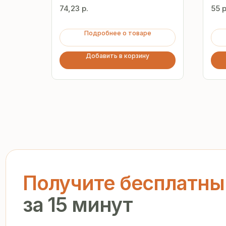
мм
74,23
р.
55
р
Подробнее о товаре
Добавить в корзину
Получите бесплатный р
за 15 минут
Отправьте заявку — и получите персональное комм
предложение без переплат и посредников
+7
Я подтверждаю ознакомление с «
Политикой обработки персо
и даю согласие на обработку моих персональных данных в п
и на условиях, указанных в
Политике