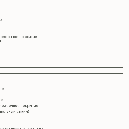
та
красочное покрытие
м
та
мм
красочное покрытие
нальный синий)