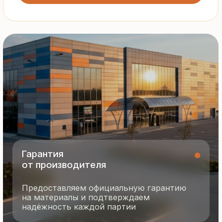
Все сэндвич-панели и профнастил
соответствуют ГОСТ и международным
стандартам качества
8 495 055 96 59
termopanel-m@mail.ru
г. Москва, ул. Русинская Роща, д. 55
пн-пт с 9:00 до 17:00
Продукция
Документация
Портфолио
Новости