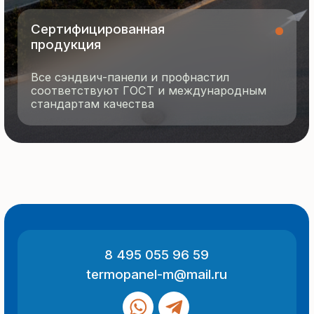
О компании
Контакты
Отзывы
Технология производства
© 2025 Все права защищены
Политика конфиденциальности
Разработка сайта
ООО «Термопанель»
ИНН 7705882160
КПП 775101001
Все указанные на сайте цены
и информация носят информационный
характер и не являются публичной
офертой (ст. 437 ГК РФ).