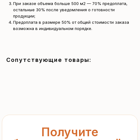
При заказе объема больше 500 м2 — 70% предоплата,
остальные 30% после уведомления о готовности
продукции;
Получите
Предоплата в размере 50% от общей стоимости заказа
возможна в индивидуальном порядке.
бесплатный расчёт
за 15 минут
Отправьте заявку — и получите
Сопутствующие товары:
персональное коммерческое
предложение без переплат
и посредников
+7
Я подтверждаю ознакомление с «
Политикой
обработки персональных данных
» и даю согласие
на обработку моих персональных данных в порядке
и на условиях, указанных в
Политике
Запросить рассчёт