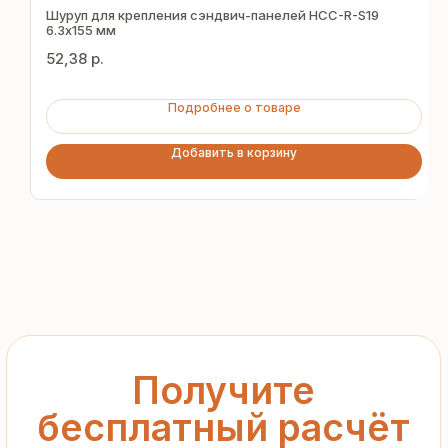
за 15 минут
Шуруп для крепления сэндвич-панелей HCC-R-S19
6.3х155 мм
52,38
р.
Отправьте заявку — и получите
персональное коммерческое
Подробнее о товаре
предложение без переплат
и посредников
Добавить в корзину
+7
Я подтверждаю ознакомление с «
Политикой
обработки персональных данных
» и даю согласие
на обработку моих персональных данных в порядке
и на условиях, указанных в
Политике
Запросить рассчёт