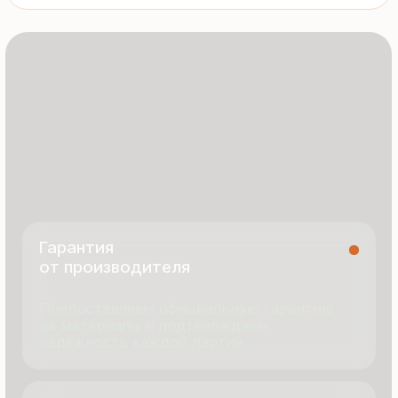
8 495 055 96 59
termopanel-m@mail.ru
г. Москва, ул. Русинская Роща, д. 55
пн-пт с 9:00 до 17:00
Продукция
Документация
Портфолио
Новости
О компании
Контакты
Отзывы
Технология производства