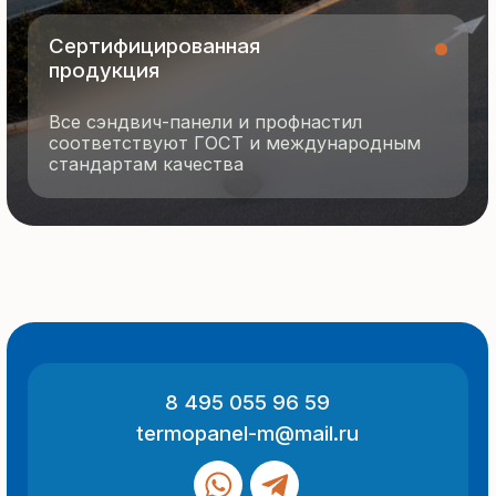
О компании
Контакты
Отзывы
Технология производства
© 2025 Все права защищены
Политика конфиденциальности
Разработка сайта
ООО «Термопанель»
ИНН 7705882160
КПП 775101001
Все указанные на сайте цены
и информация носят информационный
характер и не являются публичной
офертой (ст. 437 ГК РФ).