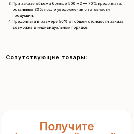
При заказе объема больше 500 м2 — 70% предоплата,
остальные 30% после уведомления о готовности
продукции;
Получите
Предоплата в размере 50% от общей стоимости заказа
возможна в индивидуальном порядке.
бесплатный расчёт
за 15 минут
Отправьте заявку — и получите
Сопутствующие товары:
персональное коммерческое
предложение без переплат
и посредников
+7
Я подтверждаю ознакомление с «
Политикой
обработки персональных данных
» и даю согласие
на обработку моих персональных данных в порядке
и на условиях, указанных в
Политике
Запросить рассчёт