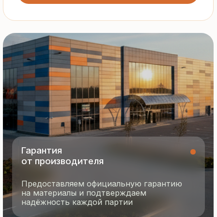
Все сэндвич-панели и профнастил
соответствуют ГОСТ и международным
стандартам качества
8 495 055 96 59
termopanel-m@mail.ru
г. Москва, ул. Русинская Роща, д. 55
пн-пт с 9:00 до 17:00
Продукция
Документация
Портфолио
Новости