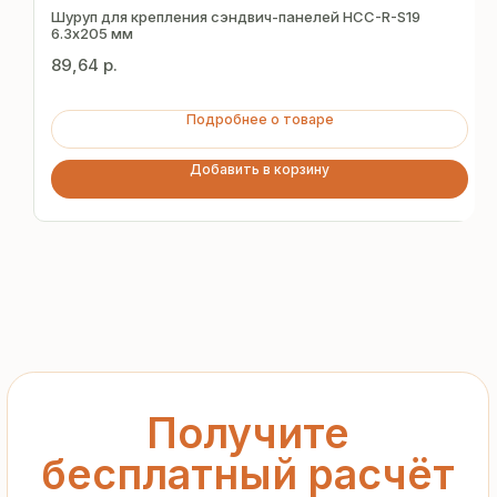
за 15 минут
Шуруп для крепления сэндвич-панелей HCC-R-S19
6.3х205 мм
89,64
р.
Отправьте заявку — и получите
персональное коммерческое
Подробнее о товаре
предложение без переплат
и посредников
Добавить в корзину
+7
Я подтверждаю ознакомление с «
Политикой
обработки персональных данных
» и даю согласие
на обработку моих персональных данных в порядке
и на условиях, указанных в
Политике
Запросить рассчёт