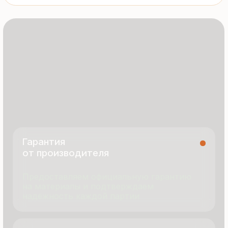
8 495 055 96 59
termopanel-m@mail.ru
г. Москва, ул. Русинская Роща, д. 55
пн-пт с 9:00 до 17:00
Продукция
Документация
Портфолио
Новости
О компании
Контакты
Отзывы
Технология производства