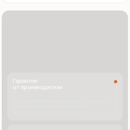
8 495 055 96 59
termopanel-m@mail.ru
г. Москва, ул. Русинская Роща, д. 55
пн-пт с 9:00 до 17:00
Продукция
Документация
Портфолио
Новости
О компании
Контакты
Отзывы
Технология производства