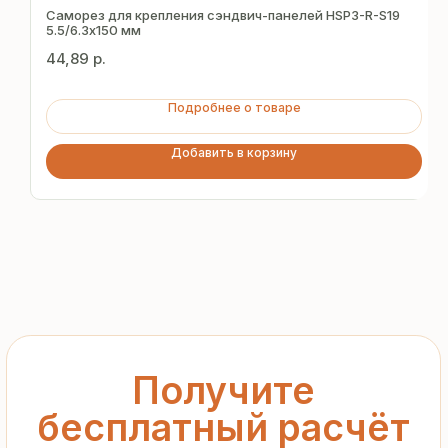
за 15 минут
Саморез для крепления сэндвич-панелей HSP3-R-S19
5.5/6.3х150 мм
44,89
р.
Отправьте заявку — и получите
персональное коммерческое
Подробнее о товаре
предложение без переплат
и посредников
Добавить в корзину
+7
Я подтверждаю ознакомление с «
Политикой
обработки персональных данных
» и даю согласие
на обработку моих персональных данных в порядке
и на условиях, указанных в
Политике
Запросить рассчёт