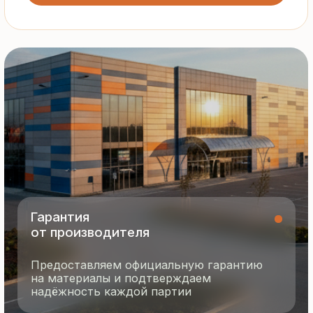
Все сэндвич-панели и профнастил
соответствуют ГОСТ и международным
стандартам качества
8 495 055 96 59
termopanel-m@mail.ru
г. Москва, ул. Русинская Роща, д. 55
пн-пт с 9:00 до 17:00
Продукция
Документация
Портфолио
Новости