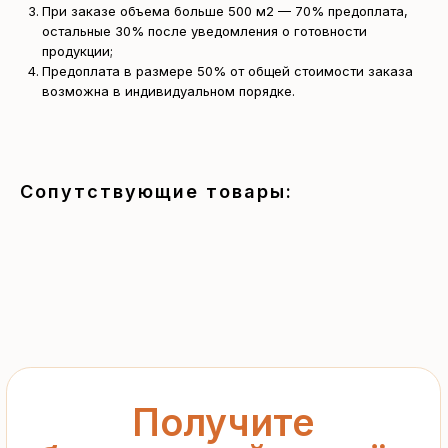
При заказе объема больше 500 м2 — 70% предоплата,
остальные 30% после уведомления о готовности
продукции;
Получите
Предоплата в размере 50% от общей стоимости заказа
возможна в индивидуальном порядке.
бесплатный расчёт
за 15 минут
Отправьте заявку — и получите
Сопутствующие товары:
персональное коммерческое
предложение без переплат
и посредников
+7
Я подтверждаю ознакомление с «
Политикой
обработки персональных данных
» и даю согласие
на обработку моих персональных данных в порядке
и на условиях, указанных в
Политике
Запросить рассчёт