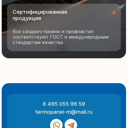
О компании
Контакты
Отзывы
Технология производства
© 2025 Все права защищены
Политика конфиденциальности
Разработка сайта
ООО «Термопанель»
ИНН 7705882160
КПП 775101001
Все указанные на сайте цены
и информация носят информационный
характер и не являются публичной
офертой (ст. 437 ГК РФ).