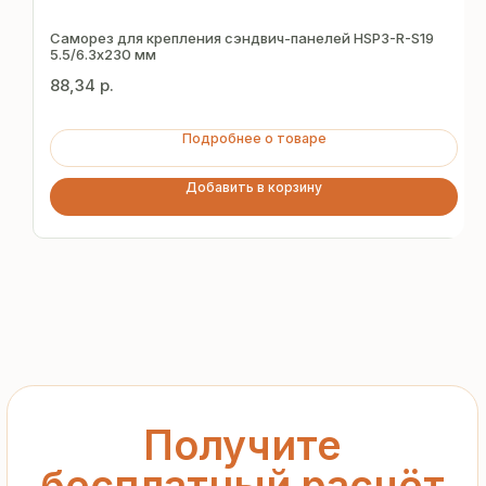
бесплатный расчёт
за 15 минут
Саморез для крепления сэндвич-панелей HSP3-R-S19
5.5/6.3х230 мм
88,34
р.
Отправьте заявку — и получите
персональное коммерческое
предложение без переплат
Подробнее о товаре
и посредников
Добавить в корзину
+7
Я подтверждаю ознакомление с «
Политикой
обработки персональных данных
» и даю согласие
на обработку моих персональных данных в порядке
и на условиях, указанных в
Политике
Запросить рассчёт