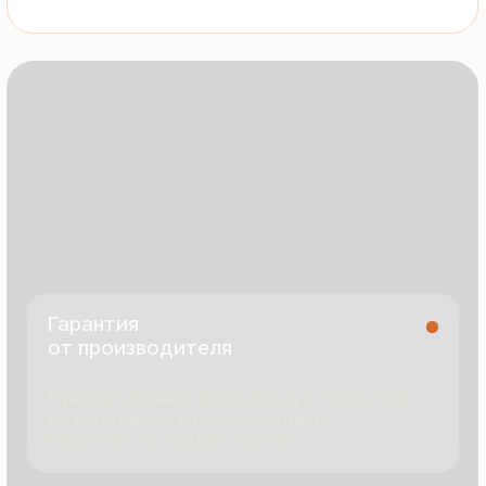
8 495 055 96 59
termopanel-m@mail.ru
г. Москва, ул. Русинская Роща, д. 55
пн-пт с 9:00 до 17:00
Продукция
Документация
Портфолио
Новости
О компании
Контакты
Отзывы
Технология производства