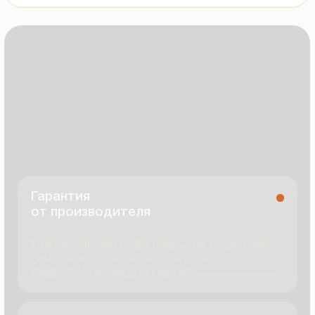
8 495 055 96 59
termopanel-m@mail.ru
г. Москва, ул. Русинская Роща, д. 55
пн-пт с 9:00 до 17:00
Продукция
Документация
Портфолио
Новости
О компании
Контакты
Отзывы
Технология производства