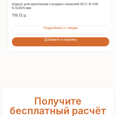
за 15 минут
Шуруп для крепления сэндвич-панелей HCC-R-S19
6.3х305 мм
119,12
р.
Отправьте заявку — и получите
персональное коммерческое
Подробнее о товаре
предложение без переплат
и посредников
Добавить в корзину
+7
Я подтверждаю ознакомление с «
Политикой
обработки персональных данных
» и даю согласие
на обработку моих персональных данных в порядке
и на условиях, указанных в
Политике
Запросить рассчёт