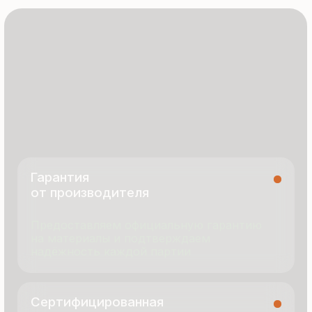
8 495 055 96 59
termopanel-m@mail.ru
г. Москва, ул. Русинская Роща, д. 55
пн-пт с 9:00 до 17:00
Продукция
Документация
Портфолио
Новости
О компании
Контакты
Отзывы
Технология производства
© 2025 Все права защищены