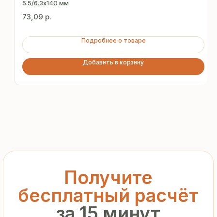
за 15 минут
5.5/6.3х140 мм
73,09
р.
Отправьте заявку — и получите
персональное коммерческое
Подробнее о товаре
предложение без переплат
и посредников
Добавить в корзину
+7
Я подтверждаю ознакомление с «
Политикой
обработки персональных данных
» и даю согласие
на обработку моих персональных данных в порядке
и на условиях, указанных в
Политике
Запросить рассчёт